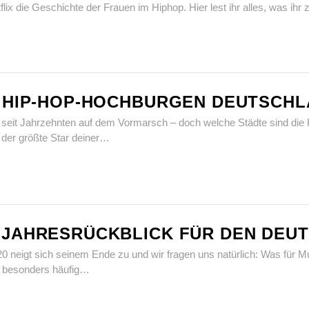
etflix die Geschichte der Frauen im Hiphop. Hier lest ihr alles, was ih
E HIP-HOP-HOCHBURGEN DEUTSCH
d seit Jahrzehnten auf dem Vormarsch – doch welche Städte sind d
t der größte Star deiner…
-JAHRESRÜCKBLICK FÜR DEN DEUT
20 neigt sich seinem Ende zu und wir fragen uns natürlich: Was für 
r besonders häufig…