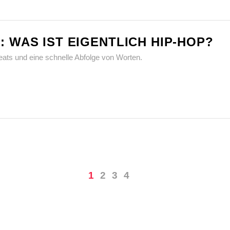
: WAS IST EIGENTLICH HIP-HOP?
eats und eine schnelle Abfolge von Worten.
1
2
3
4