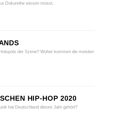
r zur Dokureihe wissen müsst.
LANDS
ie Hotspots der Szene? Woher kommen die meisten
SCHEN HIP-HOP 2020
Musik hat Deutschland dieses Jahr gehört?