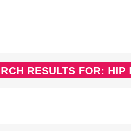
EX
SPASS & SCHÖNES
STUDIUM & JOB
WISSE
EX
SPASS & SCHÖNES
STUDIUM & JOB
WISSE
RCH RESULTS FOR: HIP