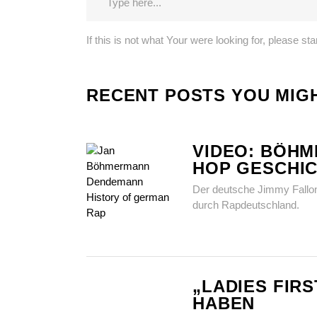
If this is not what Your were looking for, please st
RECENT POSTS YOU MIGH
VIDEO: BÖHM
HOP GESCHIC
Der deutsche Jimmy Fallo
durch Rapdeutschland.
„LADIES FIR
HABEN