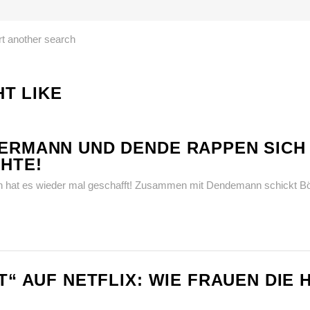
art another search
T LIKE
ERMANN UND DENDE RAPPEN SICH
HTE!
n hat es wieder mal geschafft! Zusammen mit Dendemann schickt B
ST“ AUF NETFLIX: WIE FRAUEN DIE