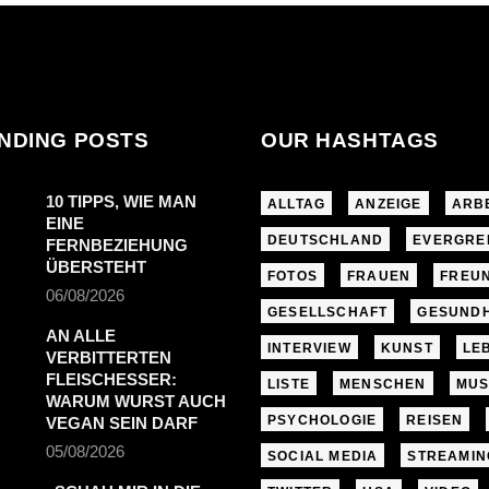
NDING POSTS
OUR HASHTAGS
10 TIPPS, WIE MAN
ALLTAG
ANZEIGE
ARB
EINE
DEUTSCHLAND
EVERGRE
FERNBEZIEHUNG
ÜBERSTEHT
FOTOS
FRAUEN
FREU
06/08/2026
GESELLSCHAFT
GESUNDH
AN ALLE
INTERVIEW
KUNST
LE
VERBITTERTEN
FLEISCHESSER:
LISTE
MENSCHEN
MUS
WARUM WURST AUCH
PSYCHOLOGIE
REISEN
VEGAN SEIN DARF
05/08/2026
SOCIAL MEDIA
STREAMIN