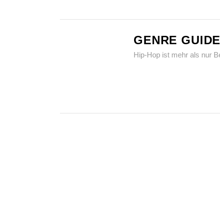
GENRE GUIDE
Hip-Hop ist mehr als nur B