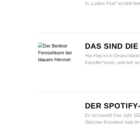
In „Ladies First“ erzählt N
DAS SIND DI
Hip-Hop ist in Deutschlan
Künstler*innen, und wer is
DER SPOTIFY
Es ist soweit! Das Jahr 20
Welchen Künstlern habt ih