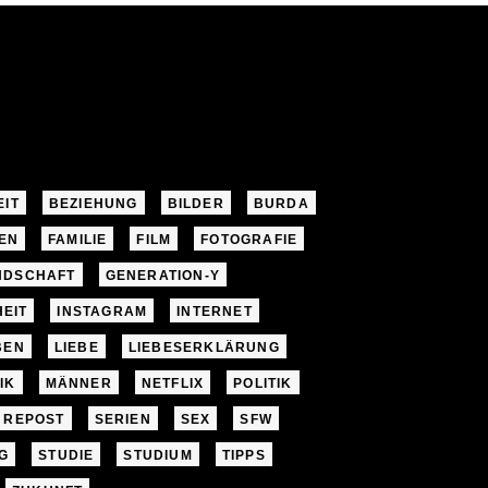
EIT
BEZIEHUNG
BILDER
BURDA
EN
FAMILIE
FILM
FOTOGRAFIE
NDSCHAFT
GENERATION-Y
EIT
INSTAGRAM
INTERNET
BEN
LIEBE
LIEBESERKLÄRUNG
IK
MÄNNER
NETFLIX
POLITIK
REPOST
SERIEN
SEX
SFW
G
STUDIE
STUDIUM
TIPPS