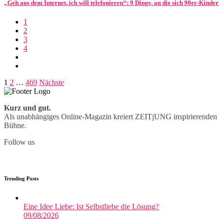
„Geh aus dem Internet, ich will telefonieren“: 9 Dinge, an die sich 90er-Kinde
1
2
3
4
Beitragsnavigation
1
2
…
469
Nächste
Kurz und gut.
Als unabhängiges Online-Magazin kreiert ZEIT
j
UNG inspirierenden 
Bühne.
Follow us
Trending Posts
Eine Idee Liebe: Ist Selbstliebe die Lösung?
09/08/2026