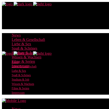
News
Leben & Gesellschaft
Liebe & Sex
Spaß & Schönes
Studium & Job
Wissen & Wachsen
Filme & Serien
News
Impressum
Leben & Gesellschaft
Liebe & Sex
Spaß & Schönes
Studium & Job
Wissen & Wachsen
Filme & Serien
Impressum
News