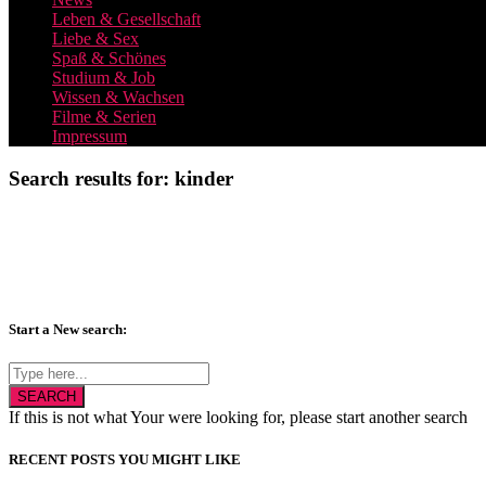
Leben & Gesellschaft
Liebe & Sex
Spaß & Schönes
Studium & Job
Wissen & Wachsen
Filme & Serien
Impressum
Search results for: kinder
Start a New search:
SEARCH
If this is not what Your were looking for, please start another search
RECENT POSTS YOU MIGHT LIKE