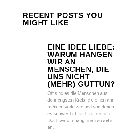
RECENT POSTS YOU
MIGHT LIKE
EINE IDEE LIEBE:
WARUM HÄNGEN
WIR AN
MENSCHEN, DIE
UNS NICHT
(MEHR) GUTTUN?
Oft sind es die Menschen aus
dem engsten Kreis, die einen am
meisten verletzen und von denen
es schwer fällt, sich zu trennen.
Doch warum hängt man so sehr
an…