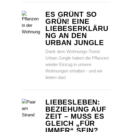
ES GRÜNT SO
GRÜN! EINE
LIEBESERKLÄRU
NG AN DEN
URBAN JUNGLE
Dank dem Wohnungs-Trend
Urban Jungle haben die Pflanzen
wieder Einzug in unsere
Wohnungen erhalten - und wir
lieben das!
LIEBESLEBEN:
BEZIEHUNG AUF
ZEIT – MUSS ES
GLEICH „FÜR
IMMER“ SEIN?