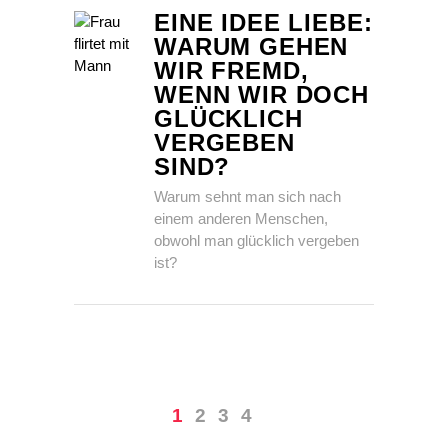
EINE IDEE LIEBE:
WARUM GEHEN
WIR FREMD,
WENN WIR DOCH
GLÜCKLICH
VERGEBEN
SIND?
Warum sehnt man sich nach
einem anderen Menschen,
obwohl man glücklich vergeben
ist?
1
2
3
4