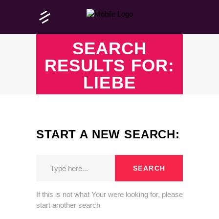
SEARCH
RESULTS FOR:
LIEBE
START A NEW SEARCH:
SEARCH
If this is not what Your were looking for, please
start another search