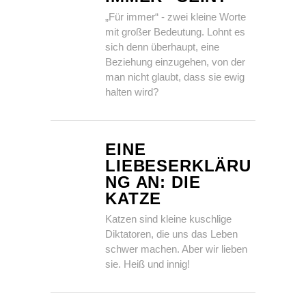
„Für immer“ - zwei kleine Worte
mit großer Bedeutung. Lohnt es
sich denn überhaupt, eine
Beziehung einzugehen, von der
man nicht glaubt, dass sie ewig
halten wird?
EINE
LIEBESERKLÄRU
NG AN: DIE
KATZE
Katzen sind kleine kuschlige
Diktatoren, die uns das Leben
schwer machen. Aber wir lieben
sie. Heiß und innig!